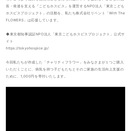
長・発達を支える『こどもホスピス』を運営するNPO法人「東京こども
ホスピスプロジェクト」の活動を、私たち株式会社リベント「With The
FLOWERS」は応援しています。
◆東京都知事認証NPO法人「東京こどもホスピスプロジェクト」公式サ
イト
https://tokyohospice.jp/
今回私たちが作成した「チャリティフラワー」をみなさまが１つご購入
いただくごとに、病気を持つ子どもたちとそのご家族の生活向上支援の
ために、1,000円を寄付いたします。