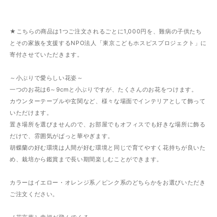
★こちらの商品は1つご注文されるごとに1,000円を、難病の子供たち
とその家族を支援するNPO法人「東京こどもホスピスプロジェクト」に
寄付させていただきます。
～小ぶりで愛らしい花姿～
一つのお花は6～9cmと小ぶりですが、たくさんのお花をつけます。
カウンターテーブルや玄関など、様々な場面でインテリアとして飾って
いただけます。
置き場所を選びませんので、お部屋でもオフィスでも好きな場所に飾る
だけで、雰囲気がぱっと華やぎます。
胡蝶蘭の好む環境は人間が好む環境と同じで育てやすく花持ちが良いた
め、栽培から鑑賞まで長い期間楽しむことができます。
カラーはイエロー・オレンジ系／ピンク系のどちらかをお選びいただき
ご注文ください。