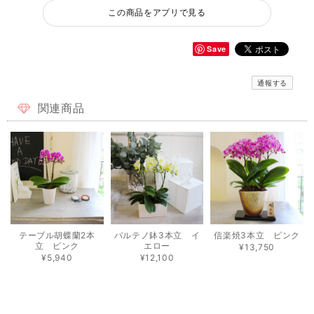
この商品をアプリで見る
Save
通報する
関連商品
テーブル胡蝶蘭2本
パルテノ鉢3本立 イ
信楽焼3本立 ピンク
立 ピンク
エロー
¥13,750
¥5,940
¥12,100