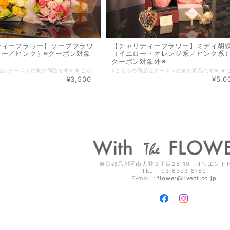
ティーフラワー】ソープフラワ
【チャリティーフラワー】ミディ胡
ロー／ピンク）※クーポン対象
（イエロー・オレンジ系／ピンク系）
クーポン対象外※
※こちらの商品はクーポン対象外商品です※ ★こちらの商品は1つご注文されるごとに1,000円を、難病の子供たちとその家族を支援するNPO法人「東京こどもホスピスプロジェクト」に寄付させていただきます。 ほのかに香る石鹸のアロマが、お部屋を華やかな装いにしてくれる、新しいタイプのFLOWER item。 やさしい香りとお花の色を楽しみください。 カラーはイエロー／ピンクのどちらかをお選びいただきご注文ください。 サイズ：直径 約18cm × 高さ 約20cm
¥3,500
¥5,0
東京都品川区南大井３丁目28-10 オリエント
TEL： 03-6303-8160
E-mail：
flower@livent.co.jp