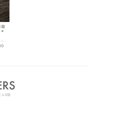
蝶蘭
※
※こちらの商品はクーポン対象外商品です※ ★こちらの商品は1つご注文されるごとに1,000円を、難病の子供たちとその家族を支援するNPO法人「東京こどもホスピスプロジェクト」に寄付させていただきます。 ～小ぶりで愛らしい花姿～ 一つのお花は6～9cmと小ぶりですが、たくさんのお花をつけます。 カウンターテーブルや玄関など、様々な場面でインテリアとして飾っていただけます。 置き場所を選びませんので、お部屋でもオフィスでも好きな場所に飾るだけで、雰囲気がぱっと華やぎます。 胡蝶蘭の好む環境は人間が好む環境と同じで育てやすく花持ちが良いため、栽培から鑑賞まで長い期間楽しむことができます。 カラーはイエロー・オレンジ系／ピンク系のどちらかをお選びいただきご注文ください。 ［花言葉］幸福が飛んでくる ［サイズ］高さ 25～35cm、幅 15～20cm
00
ビル3階