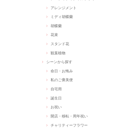
アレンジメント
ミディ胡蝶蘭
胡蝶蘭
花束
スタンド花
観葉植物
シーンから探す
命日・お悔み
私のご褒美便
自宅用
誕生日
お祝い
開店・移転・周年祝い
チャリティーフラワー