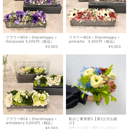
フラワーBOX＜ShareHappy＞
フラワーBOX＜ShareHappy＞
lilacpurple 5,500円（税込）
pinklatte 5,500円（税込）
¥5,500
¥5,500
フラワーBOX＜ShareHappy＞
私のご褒美便S【第2土日お届
whiteberry 5,500円（税込）
け】
¥5,500
頑張っている私へ 頑張っているあなたへ 私自身へのご褒美に 自分へのご褒美の大切さや、自分を労ってあげることの喜びを感じてもらいたいという想いから「わたしのご褒美便」は生まれました。 毎回違うテーマで季節感を取り入れたアイテムをセレクトしています。 こだわりの上質な花々の香りや美しい色彩から溢れ出る新たなエネルギーと共に、季節の移ろいを愉しみながら豊かな時間をお過ごしください。