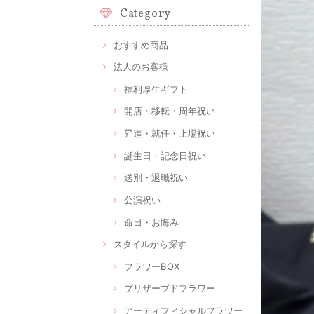
Category
おすすめ商品
法人のお客様
福利厚生ギフト
開店・移転・周年祝い
昇進・就任・上場祝い
誕生日・記念日祝い
送別・退職祝い
公演祝い
命日・お悔み
スタイルから探す
フラワーBOX
プリザーブドフラワー
アーティフィシャルフラワー