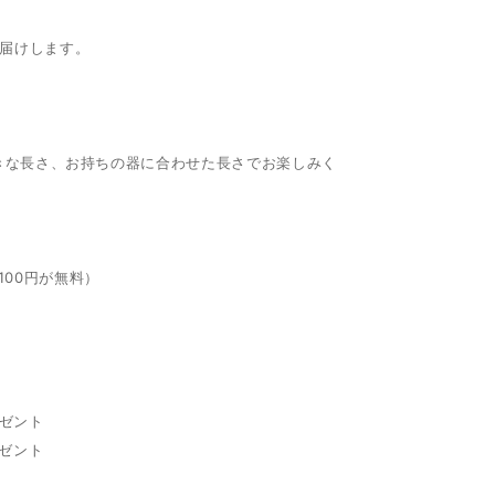
お届けします。
きな長さ、お持ちの器に合わせた長さでお楽しみく
100円が無料）
レゼント
レゼント