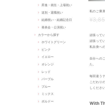
昇進・就任・上場祝い
私のご褒美
送別・退職祝い
¥3,8
結婚祝い・結婚記念日
発表会・公演祝い
カラーから探す
頑張って
頑張って
ホワイトグリーン
私自身へ
ピンク
イエロー
自分への
た。
オレンジ
レッド
毎回違う
パープル
こだわり
ブルー
しくださ
ミックス
ボルドー
With