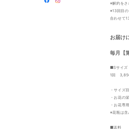
※解約を
※13回目
合わせて
お届け
毎月【
■Sサイズ
1回 3,8
・サイズ目
・お花の
・お花専
※花瓶は含
■送料