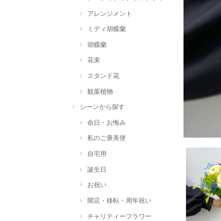
アレンジメント
ミディ胡蝶蘭
胡蝶蘭
花束
スタンド花
観葉植物
シーンから探す
命日・お悔み
私のご褒美便
自宅用
誕生日
お祝い
開店・移転・周年祝い
チャリティーフラワー