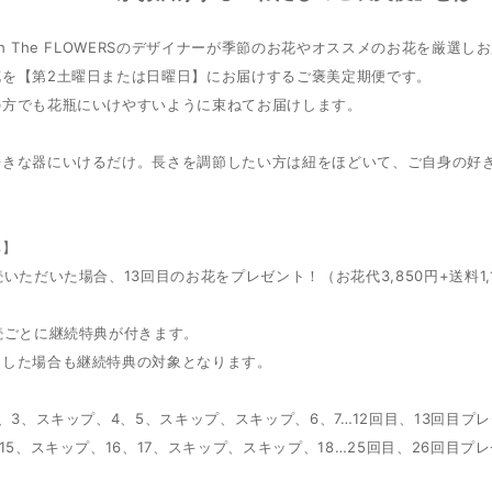
th The FLOWERSのデザイナーが季節のお花やオススメのお花を厳選し
花を【第2土曜日または日曜日】にお届けするご褒美定期便です。
方でも花瓶にいけやすいように束ねてお届けします。​​
好きな器にいけるだけ。長さを調節したい方は紐をほどいて、ご自身の好
典】
続いただいた場合、13回目のお花をプレゼント！（お花代3,850円+送料1,
続ごとに継続特典が付きます。
をした場合も継続特典の対象となります。
2、3、スキップ、4、5、スキップ、スキップ、6、7…12回目、13回目プ
、15、スキップ、16、17、スキップ、スキップ、18…25回目、26回目プ