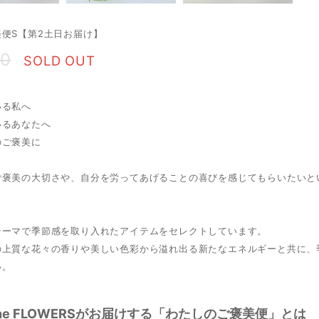
便S【第2土日お届け】
50
SOLD OUT
いる私へ
いるあなたへ
のご褒美に
ご褒美の大切さや、自分を労ってあげることの喜びを感じてもらいたいと
テーマで季節感を取り入れたアイテムをセレクトしています。
の上質な花々の香りや美しい色彩から溢れ出る新たなエネルギーと共に、
い。
 The FLOWERSがお届けする「わたしのご褒美便」とは