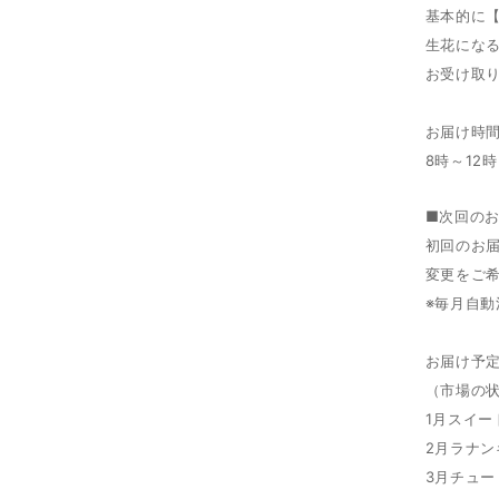
基本的に
生花にな
お受け取
お届け時
8時～12時
■次回の
初回のお
変更をご
※毎月自
お届け予
（市場の
1月スイー
2月ラナン
3月チュー